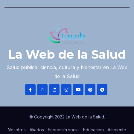
La Web de la Salud
Salud pública, ciencia, cultura y bienestar en La Web
de la Salud
© Copyright 2022 La Web de la Salud.
Nosotros
Aliados
Economía social
Educacion
Ambiente