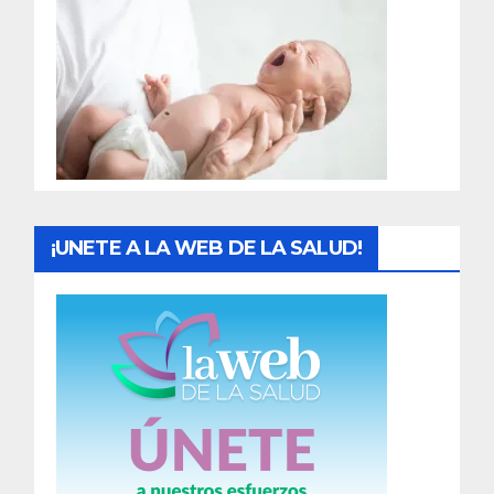
r
a
d
a
s
¡UNETE A LA WEB DE LA SALUD!