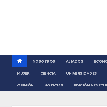
Saltar
al
contenido
NOSOTROS
ALIADOS
ECONO
MUJER
CIENCIA
UNIVERSIDADES
OPINIÓN
NOTICIAS
EDICIÓN VENEZU