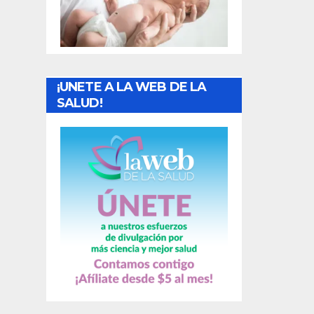
t
r
a
¡UNETE A LA WEB DE LA
d
SALUD!
a
s