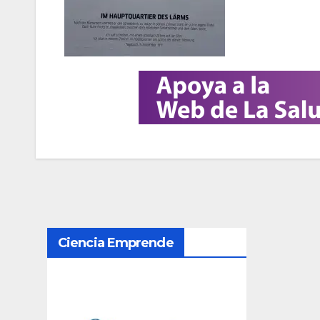
N
Ciencia Emprende
a
v