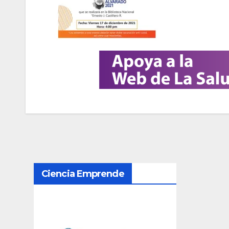
N
Ciencia Emprende
a
v