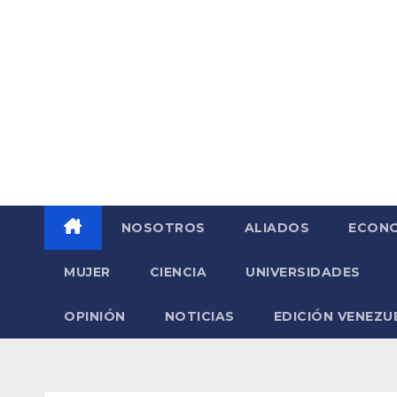
Saltar
al
contenido
NOSOTROS
ALIADOS
ECONO
MUJER
CIENCIA
UNIVERSIDADES
OPINIÓN
NOTICIAS
EDICIÓN VENEZU