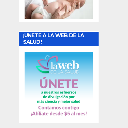
t
r
a
¡UNETE A LA WEB DE LA
d
SALUD!
a
s