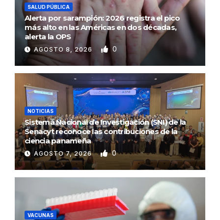
SALUD PÚBLICA
Alerta por sarampión: 2026 registra el pico
más alto en las Américas en dos décadas,
alerta la OPS
0
AGOSTO 8, 2026
NOTICIAS
Sistema Nacional de Investigación (SNI) de la
Senacyt reconoce las contribuciones de la
ciencia panameña
0
AGOSTO 7, 2026
VACUNAS