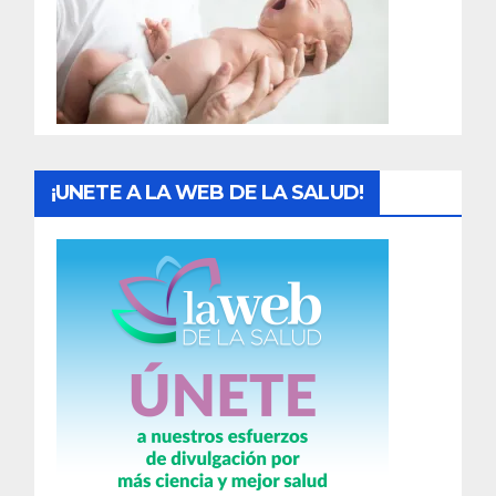
a
d
a
s
¡UNETE A LA WEB DE LA SALUD!