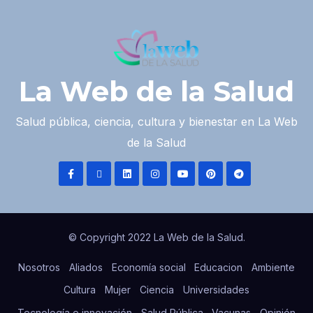
La Web de la Salud
Salud pública, ciencia, cultura y bienestar en La Web
de la Salud
© Copyright 2022 La Web de la Salud.
Nosotros
Aliados
Economía social
Educacion
Ambiente
Cultura
Mujer
Ciencia
Universidades
Tecnología e innovación
Salud Pública
Vacunas
Opinión