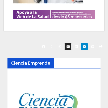
N
Ciencia Emprende
a
v
e
g
a