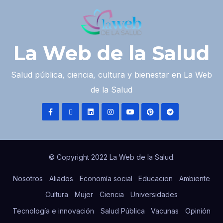
La Web de la Salud
Salud pública, ciencia, cultura y bienestar en La Web
de la Salud
© Copyright 2022 La Web de la Salud.
Nosotros
Aliados
Economía social
Educacion
Ambiente
Cultura
Mujer
Ciencia
Universidades
Tecnología e innovación
Salud Pública
Vacunas
Opinión