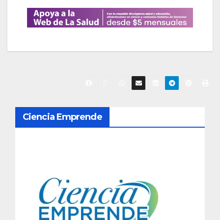
N
Ciencia Emprende
a
v
e
g
a