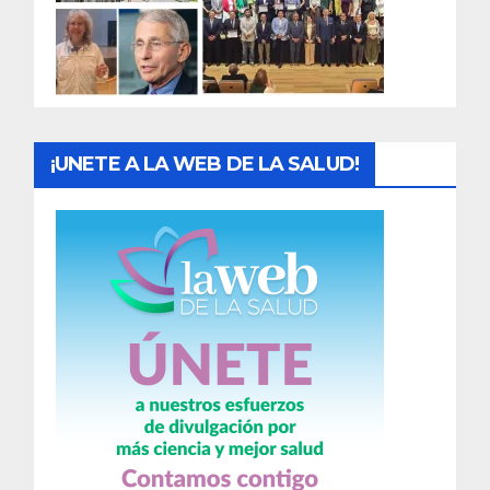
d
a
s
¡UNETE A LA WEB DE LA SALUD!