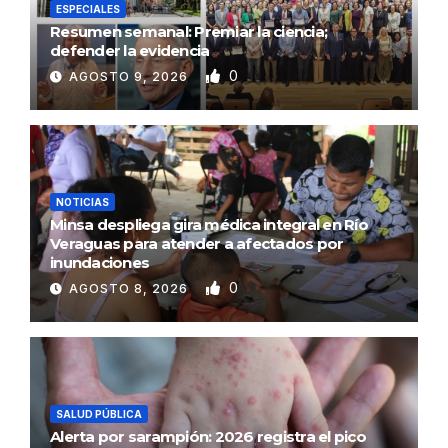
ESPECIALES
Resumen semanal: Premiar la ciencia;
defender la evidencia
0
AGOSTO 9, 2026
NOTICIAS
Minsa despliega gira médica integral en Río
Veraguas para atender a afectados por
inundaciones
0
AGOSTO 8, 2026
SALUD PÚBLICA
Alerta por sarampión: 2026 registra el pico