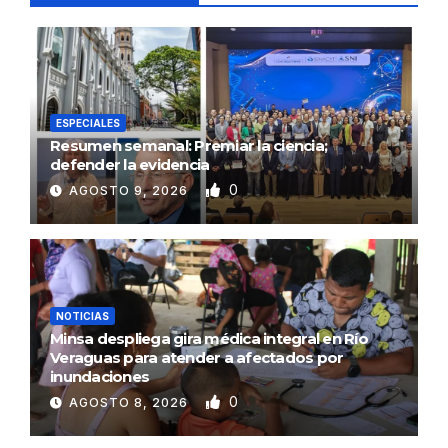
ESPECIALES
Resumen semanal: Premiar la ciencia;
defender la evidencia
0
AGOSTO 9, 2026
NOTICIAS
Minsa despliega gira médica integral en Río
Veraguas para atender a afectados por
inundaciones
0
AGOSTO 8, 2026