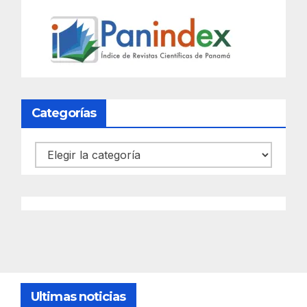
Categorías
Categorías
Ultimas noticias