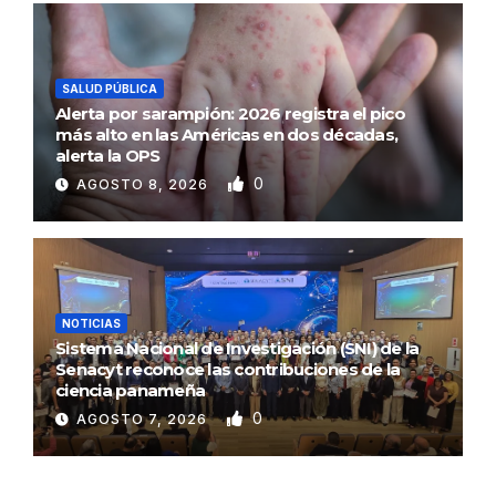
SALUD PÚBLICA
Alerta por sarampión: 2026 registra el pico
más alto en las Américas en dos décadas,
alerta la OPS
0
AGOSTO 8, 2026
NOTICIAS
Sistema Nacional de Investigación (SNI) de la
Senacyt reconoce las contribuciones de la
ciencia panameña
0
AGOSTO 7, 2026