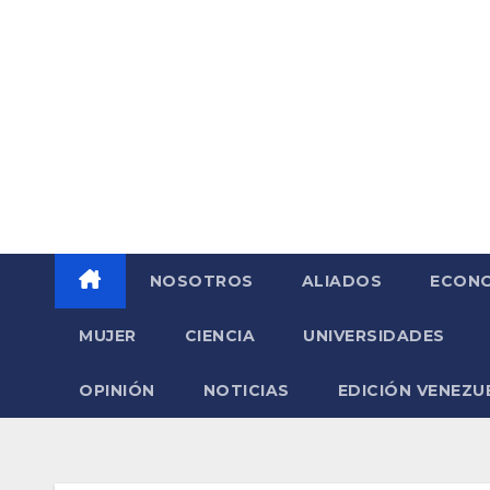
Saltar
al
contenido
NOSOTROS
ALIADOS
ECONO
MUJER
CIENCIA
UNIVERSIDADES
OPINIÓN
NOTICIAS
EDICIÓN VENEZU