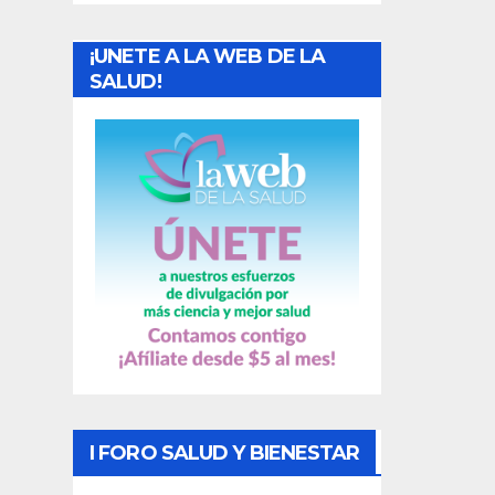
a
¡UNETE A LA WEB DE LA
d
SALUD!
a
s
I FORO SALUD Y BIENESTAR