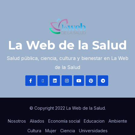
La Web de la Salud
Salud pública, ciencia, cultura y bienestar en La Web
de la Salud
© Copyright 2022 La Web de la Salud.
Nosotros
Aliados
Economía social
Educacion
Ambiente
Cultura
Mujer
Ciencia
Universidades