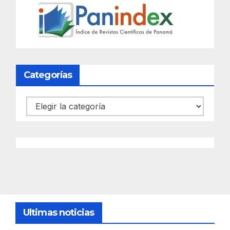
Categorías
Categorías
Ultimas noticias