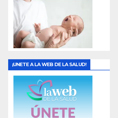
r
a
d
a
s
¡UNETE A LA WEB DE LA SALUD!