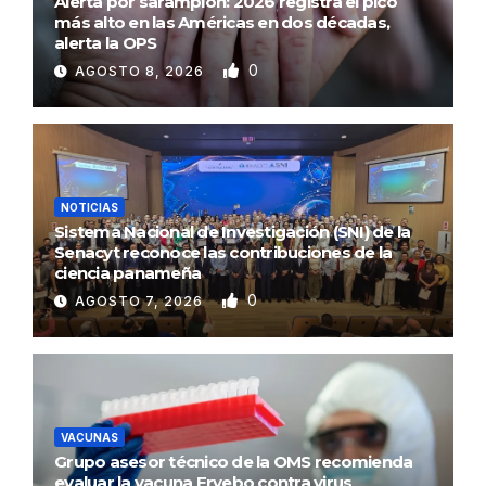
Alerta por sarampión: 2026 registra el pico
más alto en las Américas en dos décadas,
alerta la OPS
0
AGOSTO 8, 2026
NOTICIAS
Sistema Nacional de Investigación (SNI) de la
Senacyt reconoce las contribuciones de la
ciencia panameña
0
AGOSTO 7, 2026
VACUNAS
Grupo asesor técnico de la OMS recomienda
evaluar la vacuna Ervebo contra virus