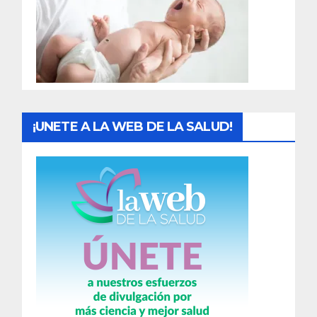
a
d
a
s
¡UNETE A LA WEB DE LA SALUD!