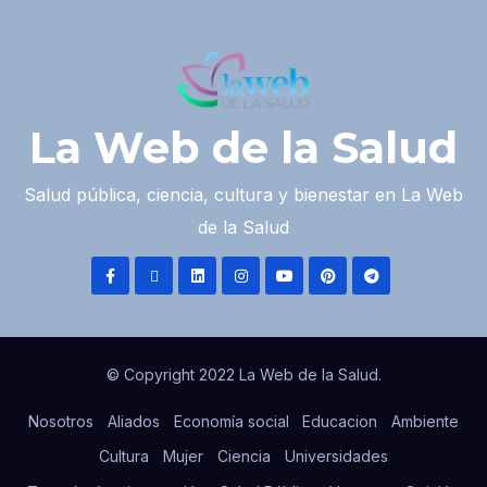
La Web de la Salud
Salud pública, ciencia, cultura y bienestar en La Web
de la Salud
© Copyright 2022 La Web de la Salud.
Nosotros
Aliados
Economía social
Educacion
Ambiente
Cultura
Mujer
Ciencia
Universidades