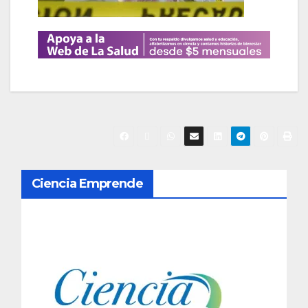
N
Ciencia Emprende
a
v
e
g