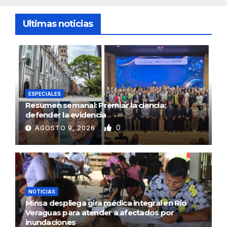
Ultimas noticias
ESPECIALES
Resumen semanal: Premiar la ciencia;
defender la evidencia
0
AGOSTO 9, 2026
NOTICIAS
Minsa despliega gira médica integral en Río
Veraguas para atender a afectados por
inundaciones