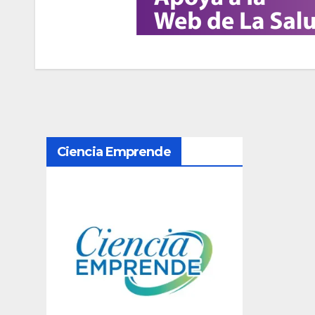
N
Ciencia Emprende
a
v
e
g
a