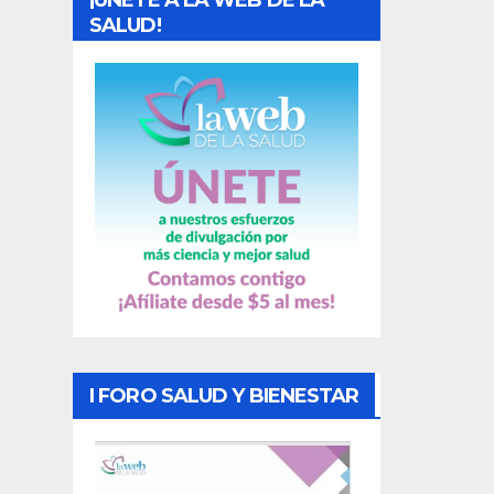
¡UNETE A LA WEB DE LA
d
SALUD!
a
s
I FORO SALUD Y BIENESTAR