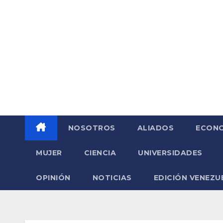
Saltar
al
contenido
NOSOTROS
ALIADOS
ECONO
MUJER
CIENCIA
UNIVERSIDADES
OPINIÓN
NOTICIAS
EDICIÓN VENEZU