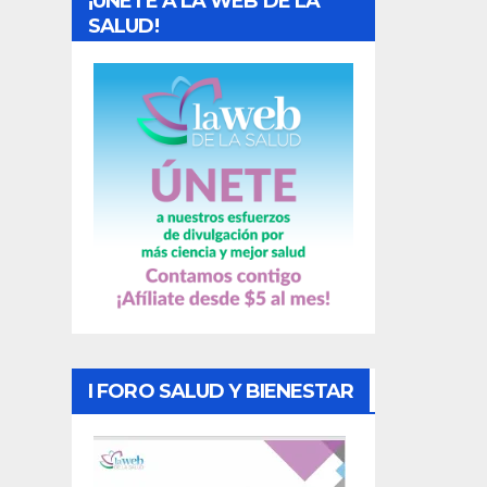
¡UNETE A LA WEB DE LA
d
SALUD!
a
s
I FORO SALUD Y BIENESTAR