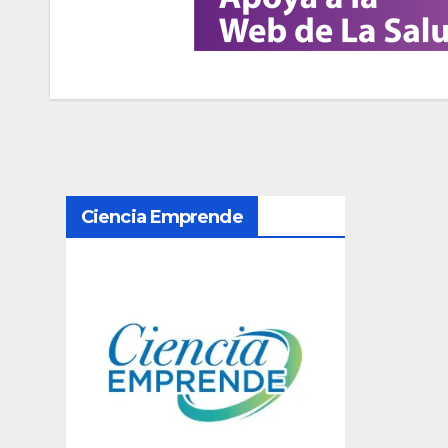
N
Ciencia Emprende
a
v
e
g
a