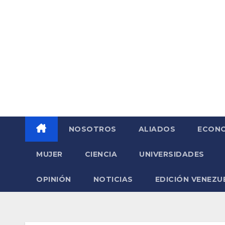
Saltar
al
contenido
NOSOTROS
ALIADOS
ECONO
MUJER
CIENCIA
UNIVERSIDADES
OPINIÓN
NOTICIAS
EDICIÓN VENEZU