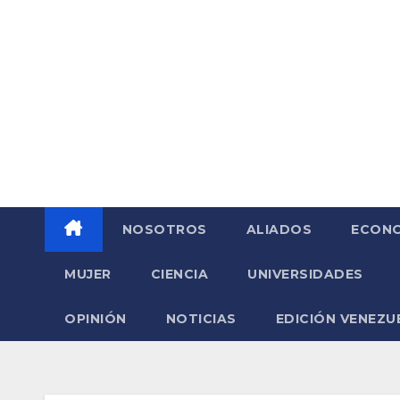
Saltar
al
contenido
NOSOTROS
ALIADOS
ECONO
MUJER
CIENCIA
UNIVERSIDADES
OPINIÓN
NOTICIAS
EDICIÓN VENEZU