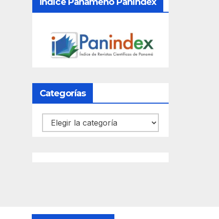
Índice Panameño Panindex
Categorías
Categorías