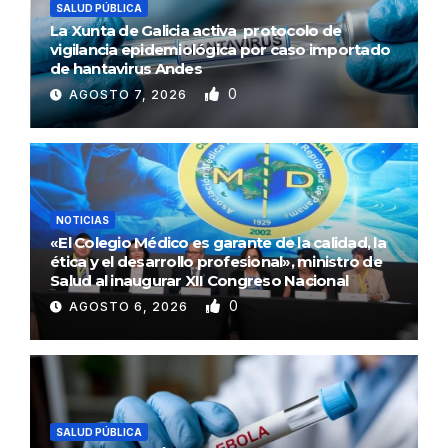
SALUD PÚBLICA
La Xunta de Galicia activa protocolo de
vigilancia epidemiológica por caso importado
de hantavirus Andes
0
AGOSTO 7, 2026
NOTICIAS
«El Colegio Médico es garante de la calidad, la
ética y el desarrollo profesional», ministro de
Salud al inaugurar XII Congreso Nacional
0
AGOSTO 6, 2026
SALUD PÚBLICA