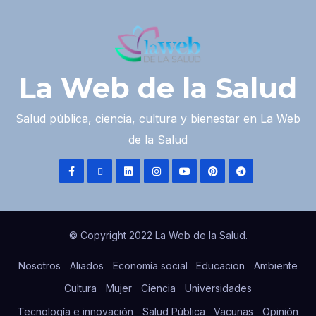
La Web de la Salud
Salud pública, ciencia, cultura y bienestar en La Web
de la Salud
© Copyright 2022 La Web de la Salud.
Nosotros
Aliados
Economía social
Educacion
Ambiente
Cultura
Mujer
Ciencia
Universidades
Tecnología e innovación
Salud Pública
Vacunas
Opinión