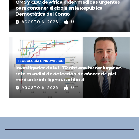
OMS y CDC de África piden medidas urgentes
para contener el ébola en la República
Democrática del Congo
0
AGOSTO 6, 2026
TECNOLOGÍA E INNOVACIÓN
Investigador de la UTP obtiene tercer lugar en
reto mundial de detección de cáncer de piel
mediante inteligencia artificial
0
AGOSTO 6, 2026