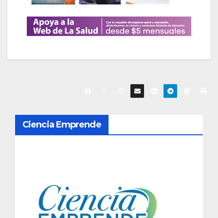
N
Ciencia Emprende
a
v
e
g
a