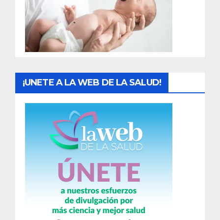
d
a
s
¡UNETE A LA WEB DE LA SALUD!