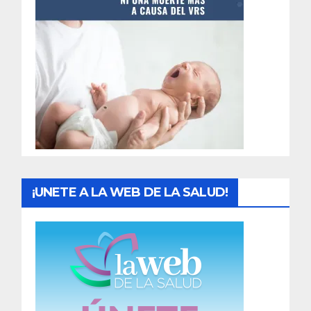
t
r
a
d
a
s
¡UNETE A LA WEB DE LA SALUD!