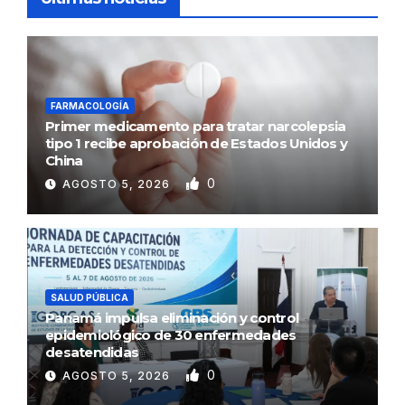
FARMACOLOGÍA
Primer medicamento para tratar narcolepsia
tipo 1 recibe aprobación de Estados Unidos y
China
0
AGOSTO 5, 2026
SALUD PÚBLICA
Panamá impulsa eliminación y control
epidemiológico de 30 enfermedades
desatendidas
0
AGOSTO 5, 2026