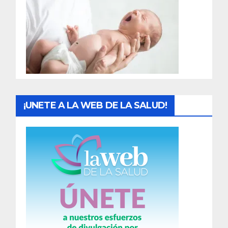
a
d
a
s
¡UNETE A LA WEB DE LA SALUD!