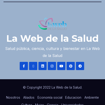
La Web de la Salud
Salud pública, ciencia, cultura y bienestar en La Web
de la Salud
© Copyright 2022 La Web de la Salud.
Nosotros
Aliados
Economía social
Educacion
Ambiente
Cultura
Mujer
Ciencia
Universidades