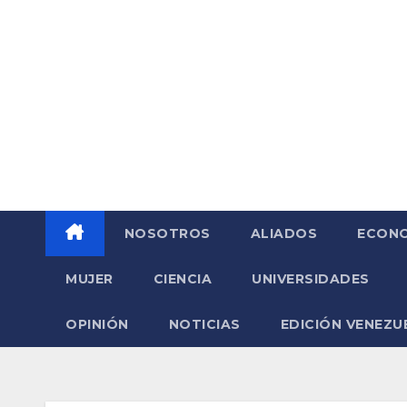
Saltar
al
contenido
NOSOTROS
ALIADOS
ECONO
MUJER
CIENCIA
UNIVERSIDADES
OPINIÓN
NOTICIAS
EDICIÓN VENEZU