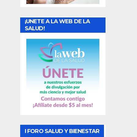
r
a
¡UNETE A LA WEB DE LA
d
SALUD!
a
s
I FORO SALUD Y BIENESTAR