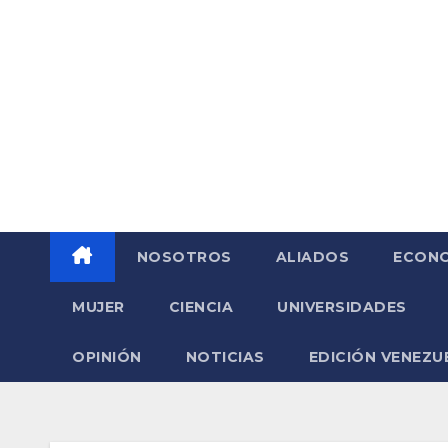
Saltar
al
contenido
NOSOTROS
ALIADOS
ECONO
MUJER
CIENCIA
UNIVERSIDADES
OPINIÓN
NOTICIAS
EDICIÓN VENEZU