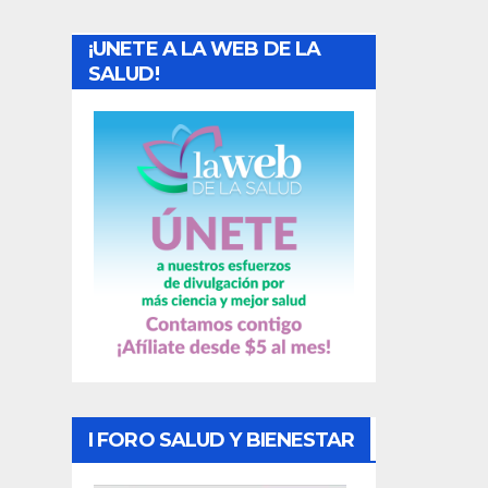
a
¡UNETE A LA WEB DE LA
d
SALUD!
a
s
I FORO SALUD Y BIENESTAR