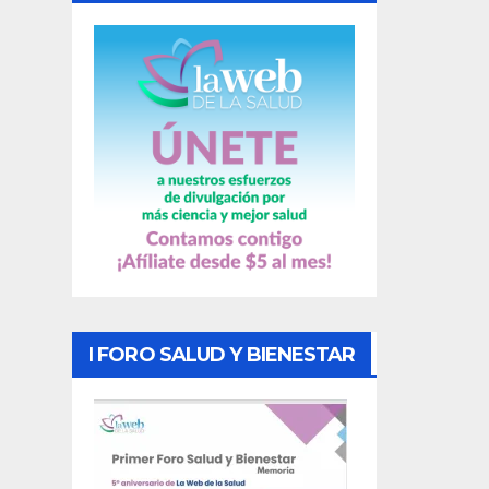
a
s
I FORO SALUD Y BIENESTAR