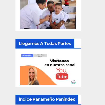
Llegamos A Todas Partes
Índice Panameño Panindex