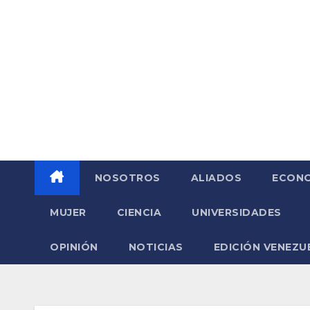
Saltar
al
contenido
NOSOTROS
ALIADOS
ECONO
MUJER
CIENCIA
UNIVERSIDADES
OPINIÓN
NOTICIAS
EDICIÓN VENEZU