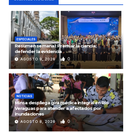
ESPECIALES
Resumen semanal: Premiar la ciencia;
defender la evidencia
0
AGOSTO 9, 2026
NOTICIAS
Minsa despliega gira médica integral en Río
Veraguas para atender a afectados por
inundaciones
0
AGOSTO 8, 2026