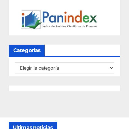
Categorías
Categorías
Ultimas noticias