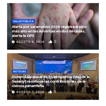
SALUD PÚBLICA
Alerta por sarampión: 2026 registra el pico
más alto en las Américas en dos décadas,
alerta la OPS
0
AGOSTO 8, 2026
NOTICIAS
Sistema Nacional de Investigación (SNI) de la
Senacyt reconoce las contribuciones de la
ciencia panameña
0
AGOSTO 7, 2026