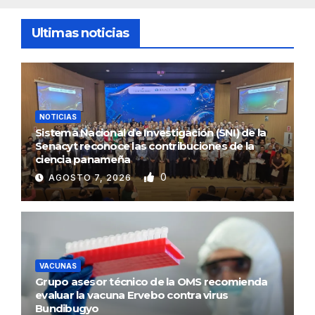
Ultimas noticias
NOTICIAS
Sistema Nacional de Investigación (SNI) de la
Senacyt reconoce las contribuciones de la
ciencia panameña
0
AGOSTO 7, 2026
VACUNAS
Grupo asesor técnico de la OMS recomienda
evaluar la vacuna Ervebo contra virus
Bundibugyo