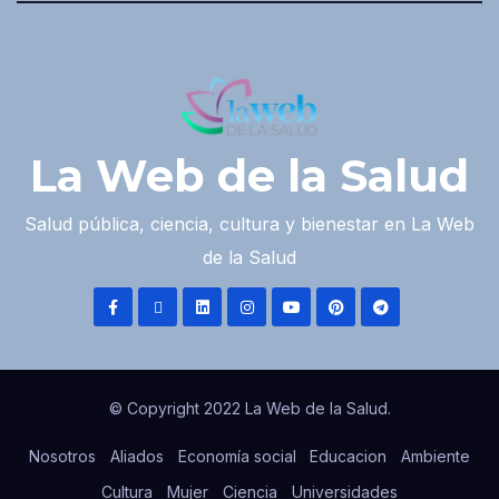
La Web de la Salud
Salud pública, ciencia, cultura y bienestar en La Web
de la Salud
© Copyright 2022 La Web de la Salud.
Nosotros
Aliados
Economía social
Educacion
Ambiente
Cultura
Mujer
Ciencia
Universidades