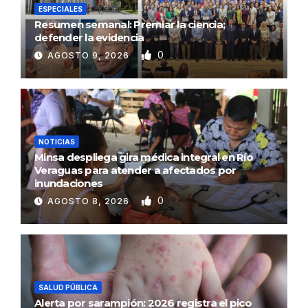
ESPECIALES
Resumen semanal: Premiar la ciencia;
defender la evidencia
0
AGOSTO 9, 2026
NOTICIAS
Minsa despliega gira médica integral en Río
Veraguas para atender a afectados por
inundaciones
0
AGOSTO 8, 2026
SALUD PÚBLICA
Alerta por sarampión: 2026 registra el pico