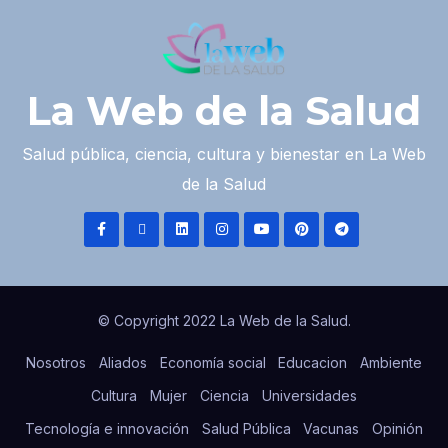
La Web de la Salud
Salud pública, ciencia, cultura y bienestar en La Web
de la Salud
© Copyright 2022 La Web de la Salud.
Nosotros
Aliados
Economía social
Educacion
Ambiente
Cultura
Mujer
Ciencia
Universidades
Tecnología e innovación
Salud Pública
Vacunas
Opinión