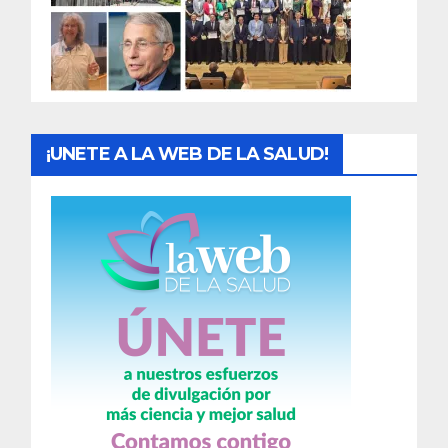
d
a
s
¡UNETE A LA WEB DE LA SALUD!