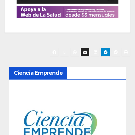
N
Ciencia Emprende
a
v
e
g
a