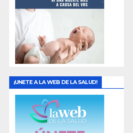
t
r
a
d
a
s
¡UNETE A LA WEB DE LA SALUD!