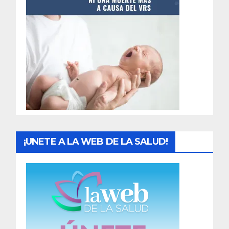
t
r
a
d
a
s
¡UNETE A LA WEB DE LA SALUD!