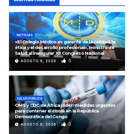
NOTICIAS
«El Colegio Médico es garante de la calidad, la
ética y el desarrollo profesional», ministro de
Salud al inaugurar XII Congreso Nacional
0
AGOSTO 6, 2026
SALUD PÚBLICA
OMS y CDC de África piden medidas urgentes
para contener el ébola en la República
Democrática del Congo
0
AGOSTO 6, 2026