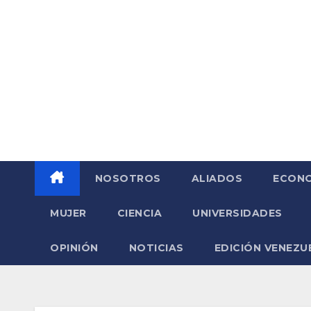
Saltar
al
contenido
NOSOTROS
ALIADOS
ECONO
MUJER
CIENCIA
UNIVERSIDADES
OPINIÓN
NOTICIAS
EDICIÓN VENEZU