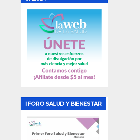
a
s
I FORO SALUD Y BIENESTAR