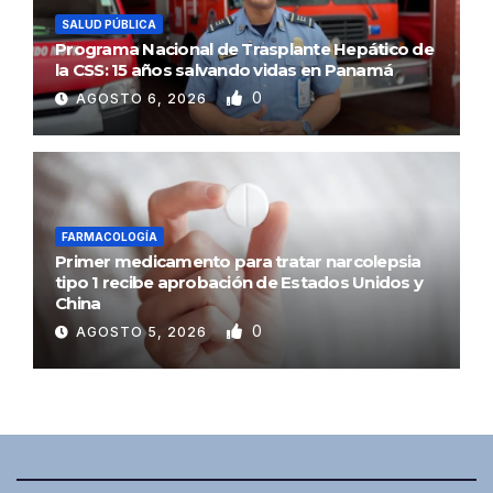
SALUD PÚBLICA
Programa Nacional de Trasplante Hepático de
la CSS: 15 años salvando vidas en Panamá
0
AGOSTO 6, 2026
FARMACOLOGÍA
Primer medicamento para tratar narcolepsia
tipo 1 recibe aprobación de Estados Unidos y
China
0
AGOSTO 5, 2026