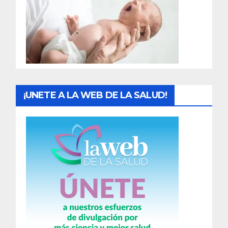
a
d
a
s
¡UNETE A LA WEB DE LA SALUD!