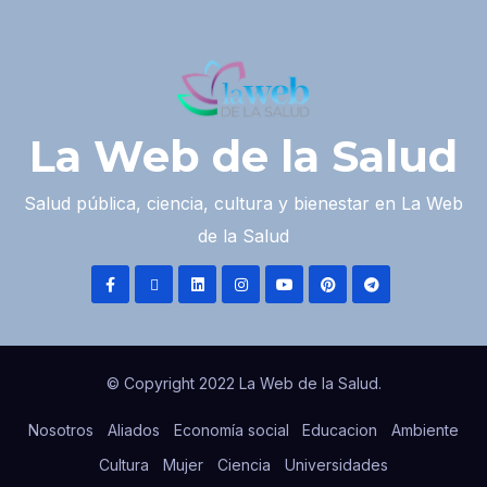
La Web de la Salud
Salud pública, ciencia, cultura y bienestar en La Web
de la Salud
© Copyright 2022 La Web de la Salud.
Nosotros
Aliados
Economía social
Educacion
Ambiente
Cultura
Mujer
Ciencia
Universidades