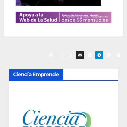
N
Ciencia Emprende
a
v
e
g
a