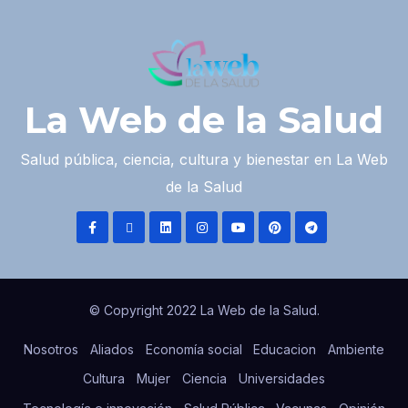
La Web de la Salud
Salud pública, ciencia, cultura y bienestar en La Web
de la Salud
© Copyright 2022 La Web de la Salud.
Nosotros
Aliados
Economía social
Educacion
Ambiente
Cultura
Mujer
Ciencia
Universidades