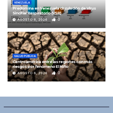
VENEZUELA
Predomina en Venezuela circulación de Virus
Sincitial Respiratorio (VSR)
0
AGOSTO 6, 2026
SALUD PÚBLICA
Centroamérica entre las regiones con más
riesgos por fenómeno El Niño
0
AGOSTO 6, 2026