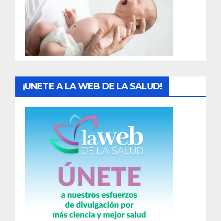
a
d
a
s
¡UNETE A LA WEB DE LA SALUD!