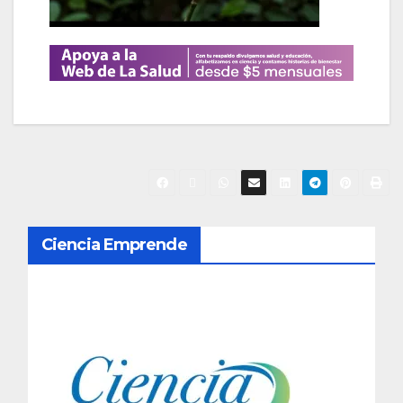
N
Ciencia Emprende
a
v
e
g