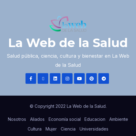
La Web de la Salud
Salud pública, ciencia, cultura y bienestar en La Web
de la Salud
© Copyright 2022 La Web de la Salud.
Nosotros
Aliados
Economía social
Educacion
Ambiente
Cultura
Mujer
Ciencia
Universidades