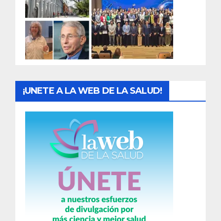
a
d
a
s
¡UNETE A LA WEB DE LA SALUD!