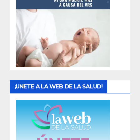
t
r
a
d
a
s
¡UNETE A LA WEB DE LA SALUD!