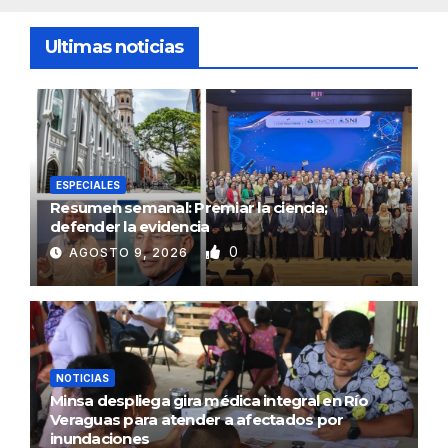
Ultimas noticias
ESPECIALES
Resumen semanal: Premiar la ciencia;
defender la evidencia
0
AGOSTO 9, 2026
NOTICIAS
Minsa despliega gira médica integral en Río
Veraguas para atender a afectados por
inundaciones