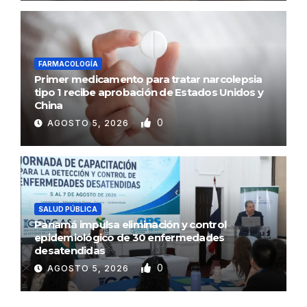
FARMACOLOGÍA
Primer medicamento para tratar narcolepsia
tipo 1 recibe aprobación de Estados Unidos y
China
0
AGOSTO 5, 2026
SALUD PÚBLICA
Panamá impulsa eliminación y control
epidemiológico de 30 enfermedades
desatendidas
0
AGOSTO 5, 2026