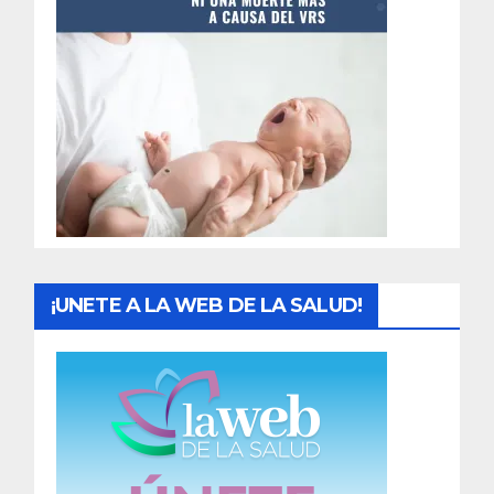
t
r
a
d
a
s
¡UNETE A LA WEB DE LA SALUD!