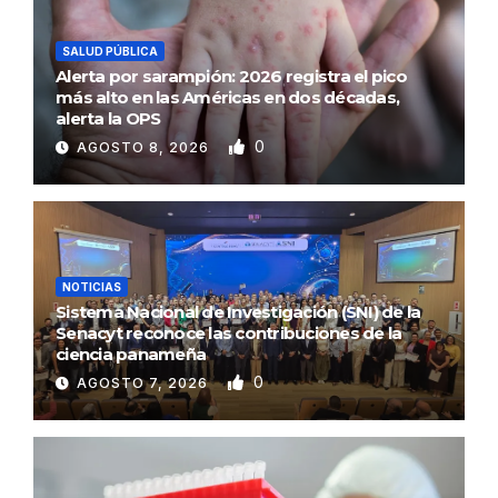
SALUD PÚBLICA
Alerta por sarampión: 2026 registra el pico
más alto en las Américas en dos décadas,
alerta la OPS
0
AGOSTO 8, 2026
NOTICIAS
Sistema Nacional de Investigación (SNI) de la
Senacyt reconoce las contribuciones de la
ciencia panameña
0
AGOSTO 7, 2026