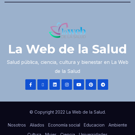
La Web de la Salud
Salud pública, ciencia, cultura y bienestar en La Web
de la Salud
© Copyright 2022 La Web de la Salud.
Nosotros
Aliados
Economía social
Educacion
Ambiente
Cultura
Mujer
Ciencia
Universidades