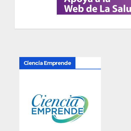
N
Ciencia Emprende
a
v
e
g
a