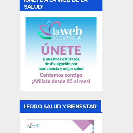
¡UNETE A LA WEB DE LA
d
SALUD!
a
s
I FORO SALUD Y BIENESTAR