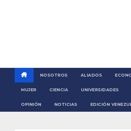
Saltar
al
contenido
NOSOTROS
ALIADOS
ECONO
MUJER
CIENCIA
UNIVERSIDADES
OPINIÓN
NOTICIAS
EDICIÓN VENEZU