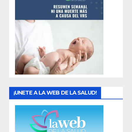
n
t
r
a
d
a
s
¡UNETE A LA WEB DE LA SALUD!