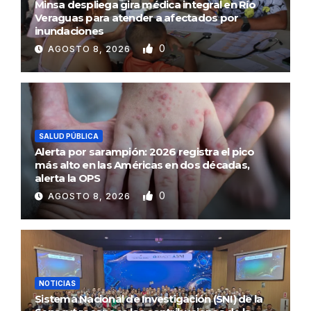
Minsa despliega gira médica integral en Río
Veraguas para atender a afectados por
inundaciones
0
AGOSTO 8, 2026
SALUD PÚBLICA
Alerta por sarampión: 2026 registra el pico
más alto en las Américas en dos décadas,
alerta la OPS
0
AGOSTO 8, 2026
NOTICIAS
Sistema Nacional de Investigación (SNI) de la