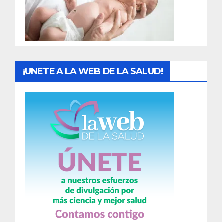
d
a
s
¡UNETE A LA WEB DE LA SALUD!