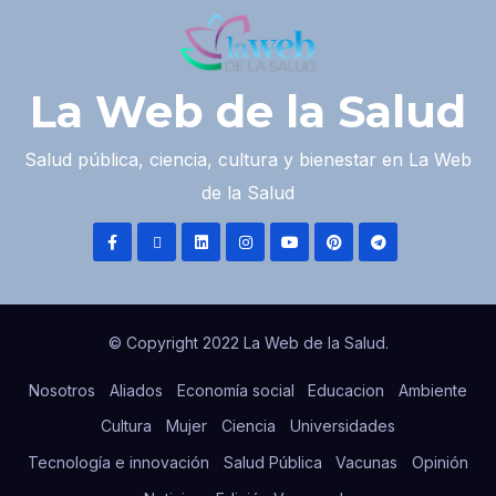
La Web de la Salud
Salud pública, ciencia, cultura y bienestar en La Web
de la Salud
© Copyright 2022 La Web de la Salud.
Nosotros
Aliados
Economía social
Educacion
Ambiente
Cultura
Mujer
Ciencia
Universidades
Tecnología e innovación
Salud Pública
Vacunas
Opinión