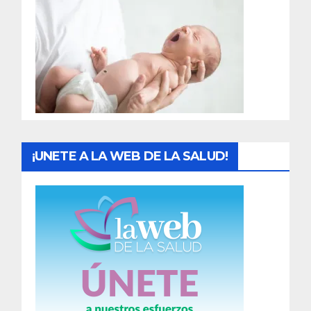
r
a
d
a
s
¡UNETE A LA WEB DE LA SALUD!