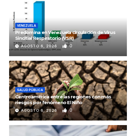
VENEZUELA
Predomina en Venezuela circulación de Virus
Sincitial Respiratorio (VSR)
0
AGOSTO 6, 2026
SALUD PÚBLICA
Centroamérica entre las regiones con más
riesgos por fenómeno El Niño
0
AGOSTO 6, 2026