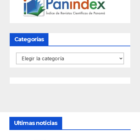
Categorías
Categorías
Ultimas noticias