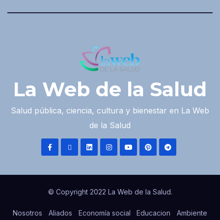
La Web de la Salud
Salud pública, ciencia, cultura y bienestar en La Web
de la Salud
© Copyright 2022 La Web de la Salud.
Nosotros
Aliados
Economía social
Educacion
Ambiente