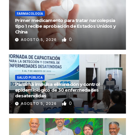
FARMACOLOGÍA
Primer medicamento para tratar narcolepsia
tipo 1 recibe aprobación de Estados Unidos y
China
0
AGOSTO 5, 2026
SALUD PÚBLICA
Panamá impulsa eliminación y control
epidemiológico de 30 enfermedades
desatendidas
0
AGOSTO 5, 2026