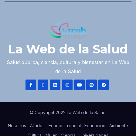
La Web de la Salud
Salud pública, ciencia, cultura y bienestar en La Web
de la Salud
© Copyright 2022 La Web de la Salud.
Nosotros
Aliados
Economía social
Educacion
Ambiente
Cultura
Mujer
Ciencia
Universidades