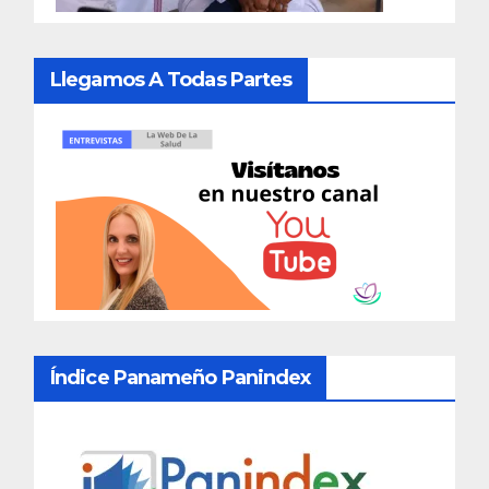
Llegamos A Todas Partes
Índice Panameño Panindex