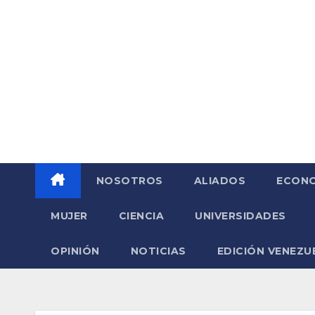
Saltar
al
contenido
NOSOTROS
ALIADOS
ECONO
MUJER
CIENCIA
UNIVERSIDADES
OPINIÓN
NOTICIAS
EDICIÓN VENEZU