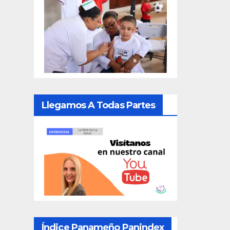
Llegamos A Todas Partes
Índice Panameño Panindex