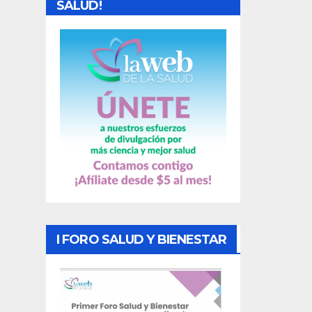
SALUD!
a
s
I FORO SALUD Y BIENESTAR