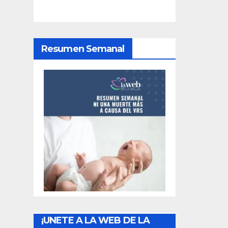
i
ó
Resumen Semanal
n
d
e
e
n
t
r
a
¡UNETE A LA WEB DE LA
d