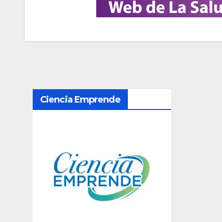
N
Ciencia Emprende
a
v
e
g
a
c