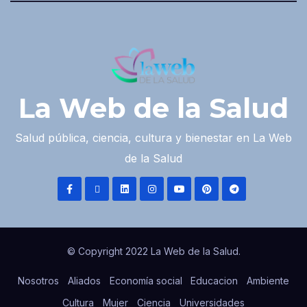
La Web de la Salud
Salud pública, ciencia, cultura y bienestar en La Web
de la Salud
© Copyright 2022 La Web de la Salud.
Nosotros
Aliados
Economía social
Educacion
Ambiente
Cultura
Mujer
Ciencia
Universidades