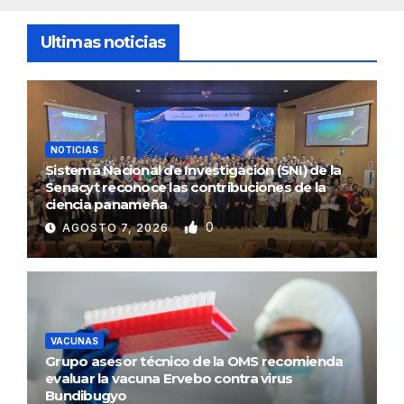
Ultimas noticias
NOTICIAS
Sistema Nacional de Investigación (SNI) de la
Senacyt reconoce las contribuciones de la
ciencia panameña
0
AGOSTO 7, 2026
VACUNAS
Grupo asesor técnico de la OMS recomienda
evaluar la vacuna Ervebo contra virus
Bundibugyo