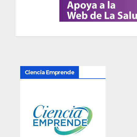
N
Ciencia Emprende
a
v
e
g
a