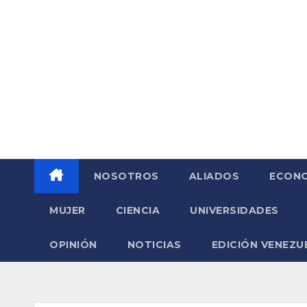
Saltar
al
contenido
NOSOTROS
ALIADOS
ECONO
MUJER
CIENCIA
UNIVERSIDADES
OPINIÓN
NOTICIAS
EDICIÓN VENEZU