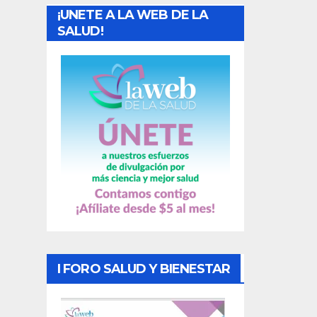
¡UNETE A LA WEB DE LA
d
SALUD!
a
s
I FORO SALUD Y BIENESTAR