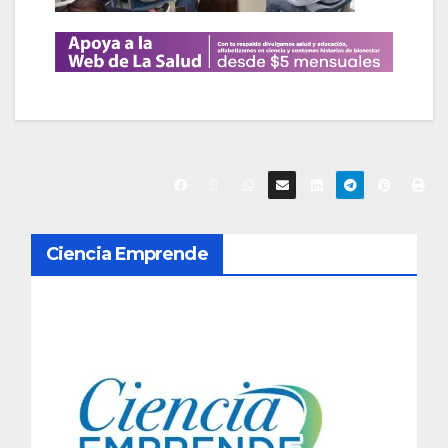
N
Ciencia Emprende
a
v
e
g
a