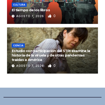
CULTURA
El tiempo de los libros
0
AGOSTO 7, 2026
CIENCIA
Estudio con participación del STRI examina la
historia de la viruela y de otras pandemias
traídas a América
0
AGOSTO 7, 2026