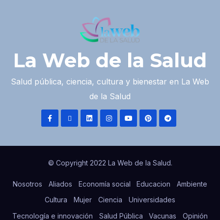
La Web de la Salud
Salud pública, ciencia, cultura y bienestar en La Web
de la Salud
© Copyright 2022 La Web de la Salud.
Nosotros
Aliados
Economía social
Educacion
Ambiente
Cultura
Mujer
Ciencia
Universidades
Tecnología e innovación
Salud Pública
Vacunas
Opinión