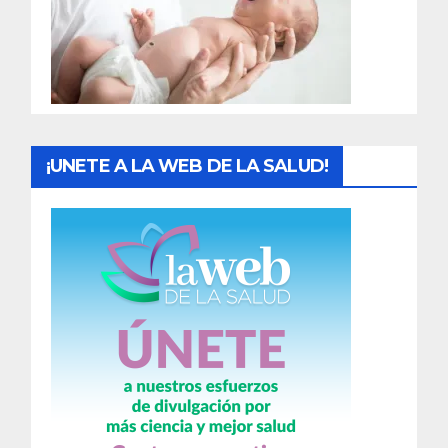
d
a
s
¡UNETE A LA WEB DE LA SALUD!