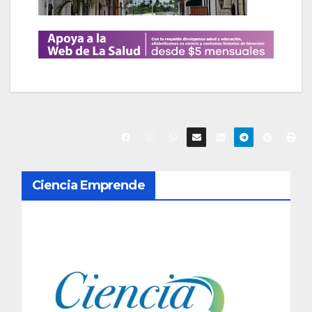
N
Ciencia Emprende
a
v
e
g