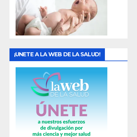
a
d
a
s
¡UNETE A LA WEB DE LA SALUD!