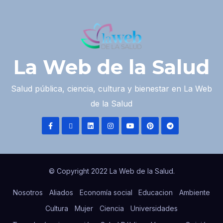
La Web de la Salud
Salud pública, ciencia, cultura y bienestar en La Web
de la Salud
© Copyright 2022 La Web de la Salud.
Nosotros
Aliados
Economía social
Educacion
Ambiente
Cultura
Mujer
Ciencia
Universidades