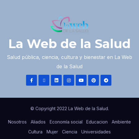
La Web de la Salud
Salud pública, ciencia, cultura y bienestar en La Web
de la Salud
© Copyright 2022 La Web de la Salud.
Nosotros
Aliados
Economía social
Educacion
Ambiente
Cultura
Mujer
Ciencia
Universidades