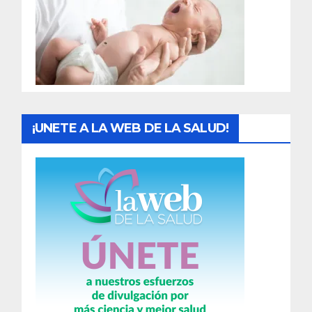
a
d
a
s
¡UNETE A LA WEB DE LA SALUD!