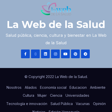
La Web de la Salud
Salud pública, ciencia, cultura y bienestar en La Web
de la Salud
© Copyright 2022 La Web de la Salud.
Nosotros
Aliados
Economía social
Educacion
Ambiente
Cultura
Mujer
Ciencia
Universidades
Tecnología e innovación
Salud Pública
Vacunas
Opinión
Noticias
Edición Venezuela