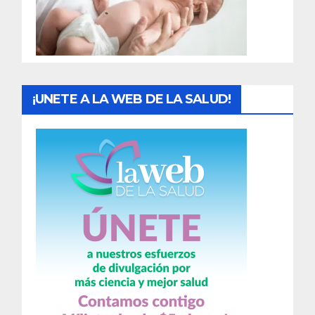
d
a
s
¡UNETE A LA WEB DE LA SALUD!