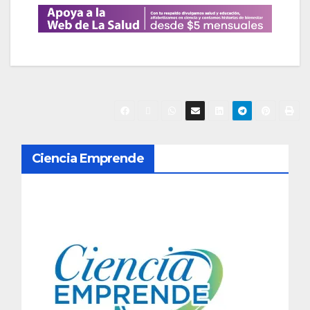
N
Ciencia Emprende
a
v
e
g
a