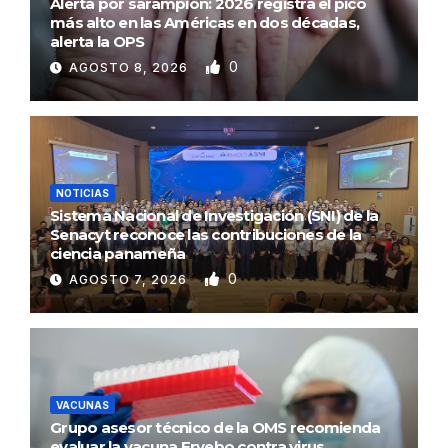
Alerta por sarampión: 2026 registra el pico
más alto en las Américas en dos décadas,
alerta la OPS
0
AGOSTO 8, 2026
NOTICIAS
Sistema Nacional de Investigación (SNI) de la
Senacyt reconoce las contribuciones de la
ciencia panameña
0
AGOSTO 7, 2026
VACUNAS
Grupo asesor técnico de la OMS recomienda
evaluar la vacuna Ervebo contra virus