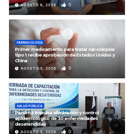
0
AGOSTO 6, 2026
FARMACOLOGÍA
Primer medicamento para tratar narcolepsia
tipo 1 recibe aprobación de Estados Unidos y
China
0
AGOSTO 5, 2026
SALUD PÚBLICA
Panamá impulsa eliminación y control
epidemiológico de 30 enfermedades
desatendidas
0
AGOSTO 5, 2026