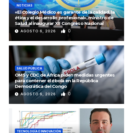
NOTICIAS
«El Colegio Médico es garante de la calidad, la
ética y el desarrollo profesional», ministro de
Salud al inaugurar XII Congreso Nacional
0
AGOSTO 6, 2026
SALUD PÚBLICA
OMS y CDC de África piden medidas urgentes
para contener el ébola en la República
Democrática del Congo
0
AGOSTO 6, 2026
TECNOLOGÍA E INNOVACIÓN