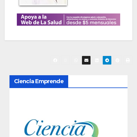
N
Ciencia Emprende
a
v
e
g