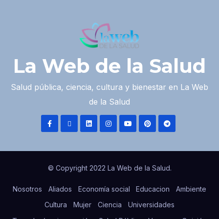
La Web de la Salud
Salud pública, ciencia, cultura y bienestar en La Web
de la Salud
© Copyright 2022 La Web de la Salud.
Nosotros
Aliados
Economía social
Educacion
Ambiente
Cultura
Mujer
Ciencia
Universidades