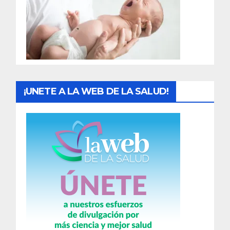
a
d
a
s
¡UNETE A LA WEB DE LA SALUD!